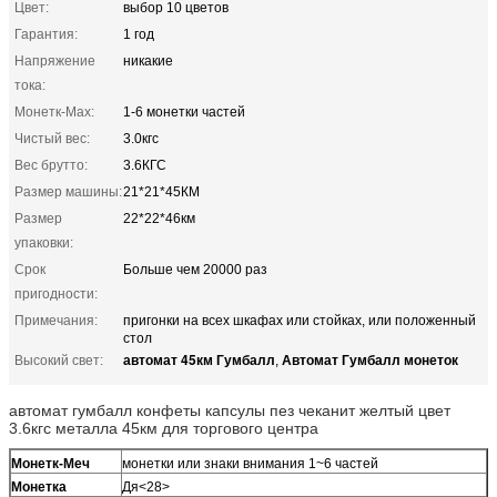
Цвет:
выбор 10 цветов
Гарантия:
1 год
Напряжение
никакие
тока:
Монетк-Мах:
1-6 монетки частей
Чистый вес:
3.0кгс
Вес брутто:
3.6КГС
Размер машины:
21*21*45КМ
Размер
22*22*46км
упаковки:
Срок
Больше чем 20000 раз
пригодности:
Примечания:
пригонки на всех шкафах или стойках, или положенный
стол
автомат 45км Гумбалл
Автомат Гумбалл монеток
Высокий свет:
,
автомат гумбалл конфеты капсулы пез чеканит желтый цвет
3.6кгс металла 45км для торгового центра
Монетк-Меч
монетки или знаки внимания 1~6 частей
Монетка
Дя<28>