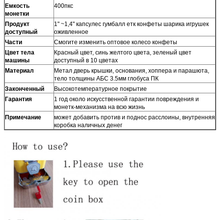
Емкость
400пкс
монетки
Продукт
1" ~1,4" капсулес гумбалл етк конфеты шарика игрушек
доступный
оживленное
Части
Смогите изменить оптовое колесо конфеты
Цвет тела
Красный цвет, синь желтого цвета, зеленый цвет
машины
доступный в 10 цветах
Материал
Метал дверь крышки, основания, хоппера и парашюта,
тело толщины АБС 3.5мм глобуса ПК
Законченный
Высокотемпературное покрытие
Гарантия
1 год около искусственной гарантии повреждения и
монетк-механизма на всю жизнь
Примечание
может добавить против и поднос расслоины, внутренняя
коробка наличных денег