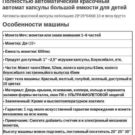
Полностью автоматический красочный
автомат капсулы большой емкости для детей
Автоматы красочной капсулы небольшие 29*26*64КМ 10 кг веса брутто
Особенности машины
• Монетк-Меч: монетки или знаки внимания 1~6 частей
• Монетка: Дя
<28>
• Емкость монетки: 600пкс
• Продукт доступный: 1" ~2,5" игрушки капсулы, Боунсибалл, етк.
• Части: Может чанге38мм, 52мм, колесо капсулы 63мм, колесо
боунсибалл экстренныйого выпуска 45мм
• Цвет тела машины: Красный, желтый, голубой, зеленый, доступный в
10 цветах
• Материал: Дверь крышки, основания, хоппера, кольца и парашюта
заливки формы металла, окно ПК с УЛЬТРАФИОЛЕТОВОЙ защитой
• Законченный: Kроме и высокотемпературное коатинге
• Гарантия: 1 год около искусственной гарантии повреждения и монетк-
механизма на всю жизнь
• Примечание: Смогите добавить счетчик и и электронный механизм
монетки,
Высоту машины можно подгонять, постоянный посетитель 20" 25" 30"