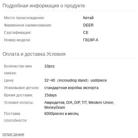
Подробная информация о продукте
Место происхождения:
Китай
Фирменное наименование:
DEER
Сертификация:
CE
Номер модели:
ГВ18Р-А
Оплата и доставка Условия
Количество мин
10pcs
заказа:
Цена:
32~40（incrouding stand）usd/piece
Упаковывая детали:
стандартная коробка экспорта
Время доставки:
15days
Условия оплаты:
Аккредитив, D/A, D/P, T/T, Western Union,
MoneyGram
Поставка
6000pieces в месяц
способности:
описание