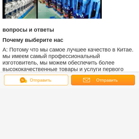
вопросы и ответы
Почему выберите нас
А: Потому что мы самое лучшее качество в Китае.
мы имеем самый профессиональный
изготовитель, мы можем обеспечить более
высококачественные товары и услуги первого
класса
Отправить
Отправить
Можете вы принять ОЭМ и ОДМ?
сообщение
запрос
А: Конечно, ОЭМ/ОДМ тепло приветствованы,
пожалуйста отправляют ваши художественное
произведение и требования к нам. Мы имеем
полно производственную мощность и богатый
опыт для того чтобы подгонять любые
конструирует, формирует и определяет размер