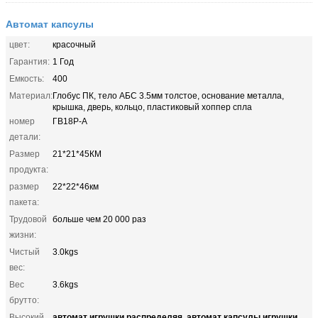
Автомат капсулы
цвет:
красочный
Гарантия:
1 Год
Емкость:
400
Материал:
Глобус ПК, тело АБС 3.5мм толстое, основание металла,
крышка, дверь, кольцо, пластиковый хоппер спла
номер
ГВ18Р-А
детали:
Размер
21*21*45КМ
продукта:
размер
22*22*46км
пакета:
Трудовой
больше чем 20 000 раз
жизни:
Чистый
3.0kgs
вес:
Вес
3.6kgs
брутто:
автомат игрушки распределяя
автомат капсулы игрушки
Высокий
,