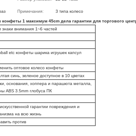
раз
Примечания:
3 типа колесо
и конфеты 1 максимум 45cm дела гарантии для торгового цент
и знаки внимания 1~6 частей
mball etc конфеты шарика игрушек капсул
е
менить оптовое колесо конфеты
лтая синь, зеленое доступное в 10 цветах
ки, основания, хоппера и парашюта металла,
ны ABS 3.5mm глобуса ПК
 искусственной гарантии повреждения и
анизма на всю жизнь
авить против