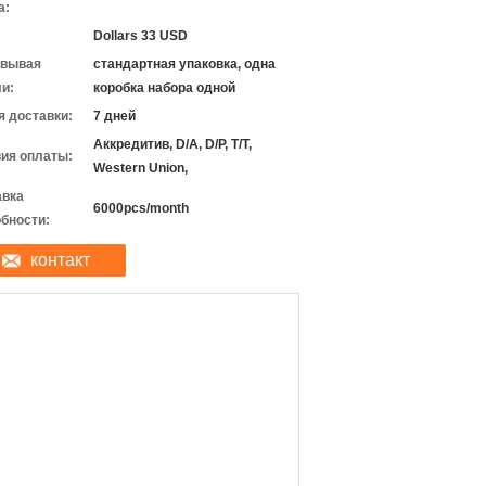
а:
Dollars 33 USD
овывая
стандартная упаковка, одна
и:
коробка набора одной
 доставки:
7 дней
Аккредитив, D/A, D/P, T/T,
ия оплаты:
Western Union,
авка
6000pcs/month
бности:
контакт