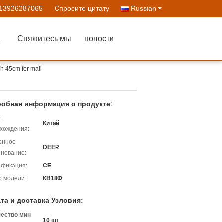
-13926287065
Спросите цитату
Russian
ства
Свяжитесь мы
новости
gh 45cm for mall
обная информация о продукте:
о
Китай
хождения:
енное
DEER
нование:
ификация:
CE
 модели:
КВ18Ф
та и доставка Условия:
чество мин
10 шт