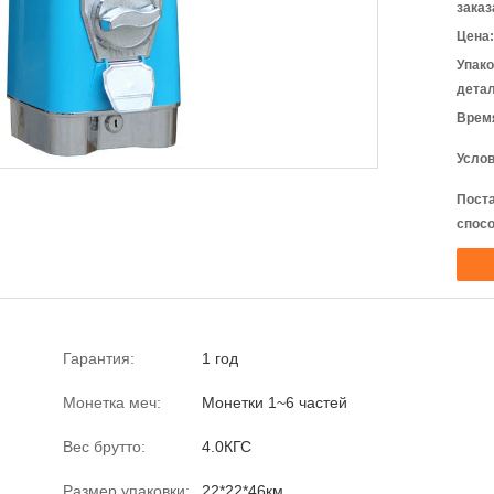
заказ
Цена:
Упак
детал
Время
Услов
Пост
спосо
Гарантия:
1 год
Монетка меч:
Монетки 1~6 частей
Вес брутто:
4.0КГС
Размер упаковки:
22*22*46км