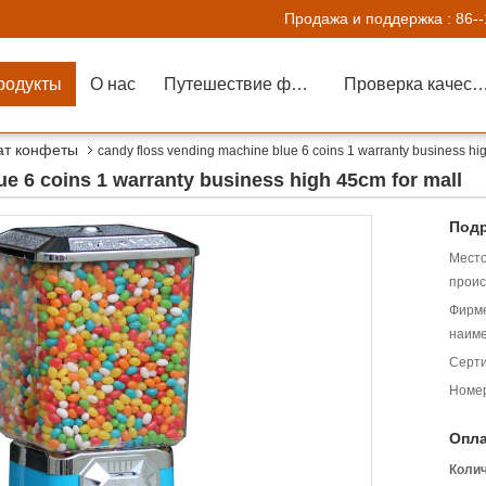
Продажа и поддержка :
86-
родукты
О нас
Путешествие фабрики
Проверка каче
ат конфеты
candy floss vending machine blue 6 coins 1 warranty business hi
e 6 coins 1 warranty business high 45cm for mall
Подр
Мест
проис
Фирм
наиме
Серт
Номер
Опла
Коли