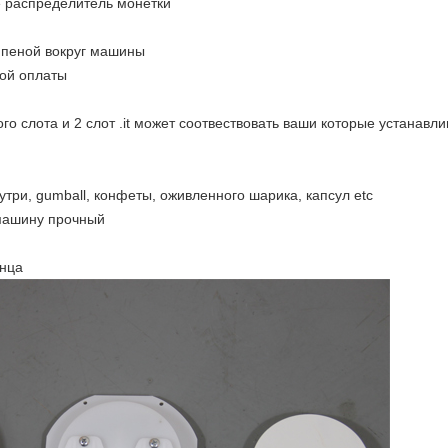
е распределитель монетки
 пеной вокруг машины
ной оплаты
о слота и 2 слот .it может соотвествовать ваши которые устанавли
утри, gumball, конфеты, оживленного шарика, капсул etc
машину прочный
лнца