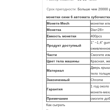
Срок пригодности:
Больше чем 20000 
монетки сини 6 автомата зубочистк
Монетк-Mech
монетки ил
Монетка
Dia<28>
Емкость монетки
400pcs
1" ~1,4" gu
Продукт доступный
оживленно
Части
Смогите из
Цвет тела машины
Красная, же
Дверь крыш
Материал
тело толщи
Законченный
Chrome
1 год около
Гарантия
монетк-мех
Примечание
смогите доб
Как сыграть