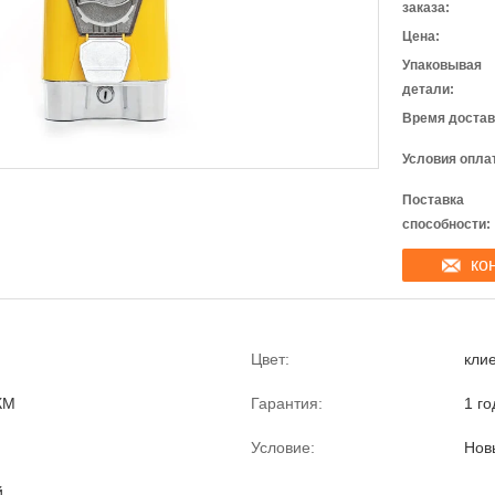
заказа:
Цена:
Упаковывая
детали:
Время достав
Условия опла
Поставка
способности:
ко
Цвет:
кли
КМ
Гарантия:
1 го
Условие:
Нов
й