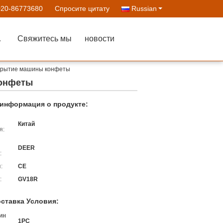
020-86773680
Спросите цитату
Russian
ства
Свяжитесь мы
новости
окрытие машины конфеты
конфеты
информация о продукте:
Китай
я:
DEER
:
:
CE
:
GV18R
оставка Условия:
ин
1PC