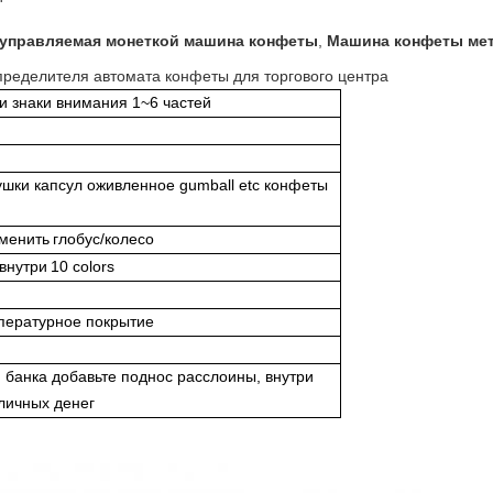
 управляемая монеткой машина конфеты
,
Машина конфеты мет
ределителя автомата конфеты для торгового центра
и знаки внимания 1~6 частей
ушки капсул
оживленное gumball etc конфеты
зменить
глобус/колесо
внутри
10
colo
r
s
пературное покрытие
я банка
добавьте поднос расслоины, внутри
личных денег