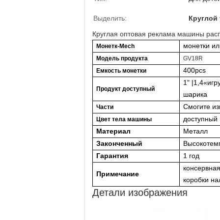
Выделить:
Круглой
Круглая оптовая реклама машины расп
монетки ил
Монетк-Mech
Модель продукта
GV18R
40
0pcs
Емкость монетки
1" |
1,4
«
игр
Продукт
доступный
шарика
Смогите и
Части
доступный 
Цвет тела машины
Материал
Металл
Законченный
Высокотем
Гарантия
1 год
консервна
Примечание
коробки на
Детали изображения