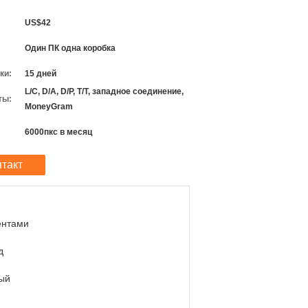
US$42
Один ПК одна коробка
ки:
15 дней
L/C, D/A, D/P, T/T, западное соединение,
ты:
MoneyGram
6000пкс в месяц
нтакт
ентами
д
ый