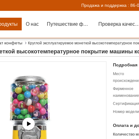
Продажа и поддержка :
86-
родукты
О нас
Путешествие фабрики
Проверка каче
ат конфеты
Круглой эксплуатируемое монеткой высокотемпературное п
неткой высокотемпературное покрытие машины 
Подробная 
Место
происхождени
Фирменное
наименование
Сертификация
Номер модели
Оплата и д
Количество м