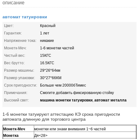
описание
автомат татуировки
Цвет:
Красный
Гарантия:
1 лет
Напряжение тока:
никакие
Монетк-Меч:
1-6 монетки частей
Чистый вес:
15КГС
Вес брутто:
16.5КГС
Размер машины:
29*26*64км
Размер упаковки:
30*27*66КМ
Срок пригодности:
Больше чем 20000бТимес
Примечания:
Смогите добавить фиксированную стойку
машина монетки татуировки
автомат металла
Высокий свет:
,
1-6 монетки татуируют аттестацию КЭ срока пригодности
автомата длинную для торгового центра
Монетк-Меч
монетки или знаки внимания 1~6 частей
Монетка
Дя<28>