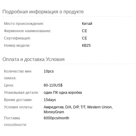
Подробная информация о продукте
Место происхождения:
Китай
Фирменное наименование:
CE
Сертификация:
CE
Номер модели:
КВ25
Оплата и доставка Условия
Количество мин
10pcs
заказа:
Цена:
80-110US$
Упаковывая детали:
один ПК одна коробка
Время доставки:
15days
Условия оплаты:
Аккредитив, D/A, D/P, T/T, Western Union,
MoneyGram
Поставка
6000pcs/month
способности: