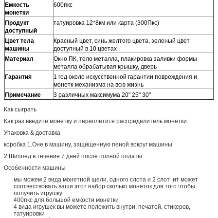
Емкость
600пкс
монетки
Продукт
татуировка 12*8км или карта (300Пкс)
доступный
Цвет тела
Красный цвет, синь желтого цвета, зеленый цвет
машины
доступный в 10 цветах
Материал
Окно ПК, тело металла, плакировка заливки формы
металла обрабатывая крышку, дверь
Гарантия
1 год около искусственной гарантии повреждения и
монетк-механизма на всю жизнь
Примечание
3 различных максимума 20" 25" 30"
Как сыграть
Как раз введите монетку и переплетите распределитель монетки
Упаковка & доставка
коробка 1.Оне в машину, защищенную пеной вокруг машины
2.Шиппед в течение 7 дней после полной оплаты
Особенности машины
мы можем 2 вида монетной щели, одного слота и 2 слот .ит может
соотвествовать ваши этот набор сколько монеток для того чтобы
получить игрушку
400пкс для большой емкости монетки
4 вида игрушек вы можете положить внутри, печатей, стикеров,
татуировки