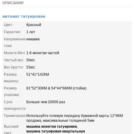
описание
автомат татуировки
Цвет:
Красный
Гарантия:
1 лет
Напряжение
никакие
тока:
Монетк-Меч:
1-6 монетки частей
Чистый вес:
50кгс
Вес брутто:
53кгс
Размер
51*41*142КМ
машины:
Размер
81*52*30КМ & 54*44*68КМ (стойка)
упаковки:
Срок
Больше чем 20000 раз
пригодности:
Примечания:
Используйте голевую передачу бумажной карты 12*8КМ
продажа, максимальные толщиной 5мм
машина монетки татуировки
Высокий
,
машина татуировки квартальная
свет: