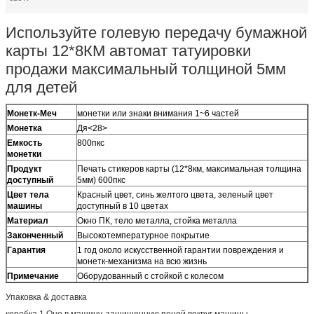
Используйте голевую передачу бумажной
карты 12*8КМ автомат татуировки
продажи максимальный толщиной 5мм
для детей
Монетк-Меч
монетки или знаки внимания 1~6 частей
Монетка
Дя<28>
Емкость
800пкс
монетки
Продукт
Печать стикеров карты (12*8км, максимальная толщина
доступный
5мм) 600пкс
Цвет тела
Красный цвет, синь желтого цвета, зеленый цвет
машины
доступный в 10 цветах
Материал
Окно ПК, тело металла, стойка металла
Законченный
Высокотемпературное покрытие
Гарантия
1 год около искусственной гарантии повреждения и
монетк-механизма на всю жизнь
Примечание
Оборудованный с стойкой с колесом
Упаковка & доставка
коробка 1.Оне в машину, защищенную пеной вокруг машины