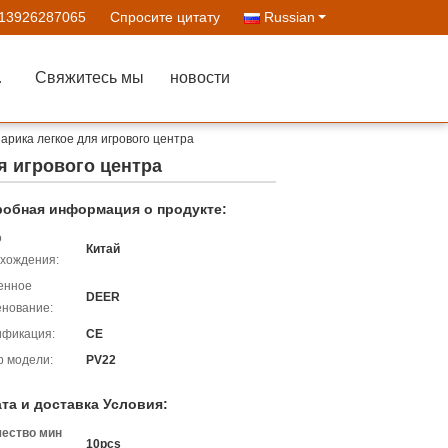
-13926287065
Спросите цитату
Russian
ства
Свяжитесь мы
новости
арика легкое для игрового центра
я игрового центра
обная информация о продукте:
о
Китай
хождения:
енное
DEER
нование:
ификация:
CE
 модели:
PV22
та и доставка Условия:
чество мин
10pcs