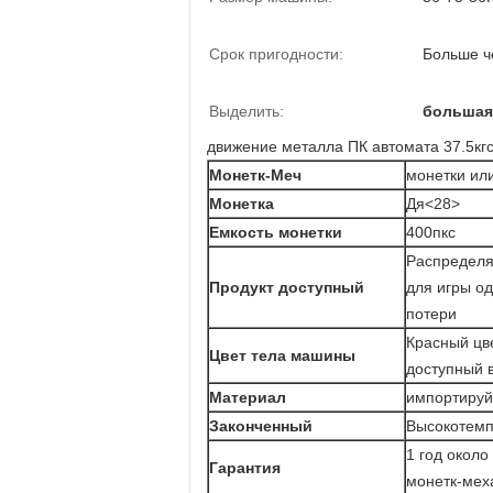
Срок пригодности:
Больше ч
Выделить:
большая
движение металла ПК автомата 37.5кгс
Монетк-Меч
монетки ил
Монетка
Дя<28>
Емкость монетки
400пкс
Распределяе
Продукт доступный
для игры од
потери
Красный цве
Цвет тела машины
доступный в
Материал
импортируйт
Законченный
Высокотемп
1 год около
Гарантия
монетк-мех