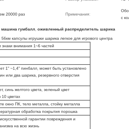
Обо
ем 20000 раз
Примечания:
с к
 машина гумбалл
,
оживленный распределитель шарика
 56км капсулы игрушки шарика легкое для игрового центра
и знаки внимания 1~6 частей
т 1" ~1,4" пинбалл, может быть установлено
ин или два шарика, резервного отверстия
т, синь желтого цвета, зеленый цвет
 10 цветах
е окно ПК, тело металла, стойку металла
ературная обработка покрытия порошка
 искусственной гарантии повреждения и
анизма на всю жизнь