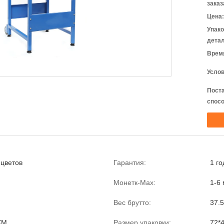
заказ
Цена:
Упак
детал
Время
Услов
Пост
спосо
 цветов
Гарантия:
1 го
Монетк-Мах:
1-6
Вес брутто:
37.5
КМ
Размер упаковки:
72*