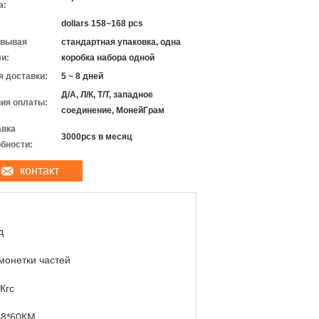
а:
dollars 158~168 pcs
овывая
стандартная упаковка, одна
и:
коробка набора одной
 доставки:
5 ~ 8 дней
Д/А, Л/К, Т/Т, западное
ия оплаты:
соединение, МонейГрам
авка
3000pcs в месяц
бности:
контакт
д
 монетки частей
Кгс
48*60КМ