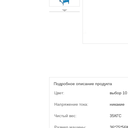
Подробное описание продукта
Цвет:
выбор 10
Напряжение тока:
никакие
Чистый вес:
35КГС
Размер машины:
36*75*56