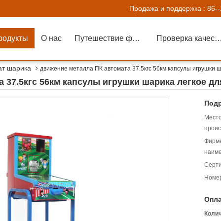
Продажа и поддержка :
86-
родукты
О нас
Путешествие фабрики
Проверка каче
ат шарика
движение металла ПК автомата 37.5кгс 56км капсулы игрушки ш
 37.5кгс 56км капсулы игрушки шарика легкое дл
Подр
Мест
проис
Фирм
наиме
Серт
Номер
Опла
Коли