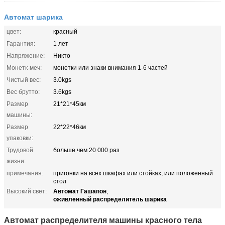
Автомат шарика
цвет:
красный
Гарантия:
1 лет
Напряжение:
Никто
Монетк-меч:
монетки или знаки внимания 1-6 частей
Чистый вес:
3.0kgs
Вес брутто:
3.6kgs
Размер
21*21*45км
машины:
Размер
22*22*46км
упаковки:
Трудовой
больше чем 20 000 раз
жизни:
примечания:
пригонки на всех шкафах или стойках, или положенный
стол
Автомат Гашапон
Высокий свет:
,
оживленный распределитель шарика
Автомат распределителя машины красного тела