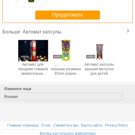
машины жевательной резинки
Продолжать
Автомат капсулы
Больше
ицированный
Автомат для
Цвет автомата
Автомат капсулы
Автом
рговый
продажи товаров
игрушки размера
крышки металла
красо
рат с
(жевательная
35mm шарика
для детей
капс
лой с
резинка,
распределяя
небол
ьшой
конфеты,
желтый зеленый
тью и
прыгающие мячи
Измените язык
чным
и т.д.) с двумя
ическим
монетоприемниками,
Russian
ом для
телефонная
 игрушек
будка, 28*28*130
ун DEER
см
60F
Главная страница
|
О нас
|
Свяжитесь мы
|
Карта сайта
|
Privacy Policy
Взгляд настольного компьютера