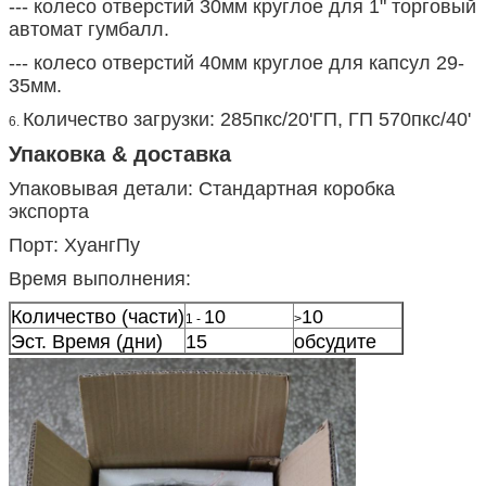
--- колесо отверстий 30мм круглое для 1" торговый
автомат гумбалл.
--- колесо отверстий 40мм круглое для капсул 29-
35мм.
Количество загрузки: 285пкс/20'ГП, ГП 570пкс/40'
6.
Упаковка & доставка
Упаковывая детали: Стандартная коробка
экспорта
Порт: ХуангПу
Время выполнения:
Количество (части)
10
10
1 -
>
Эст. Время (дни)
15
обсудите