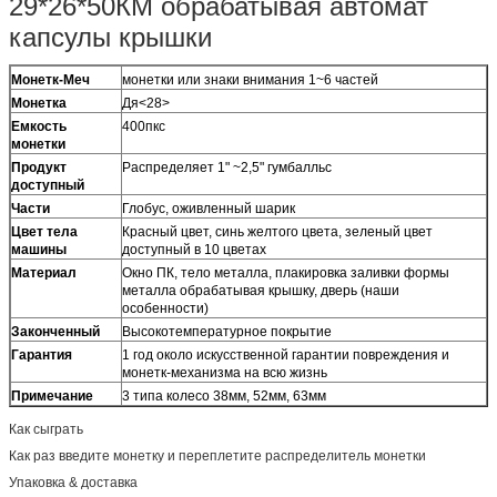
29*26*50КМ обрабатывая автомат
капсулы крышки
Монетк-Меч
монетки или знаки внимания 1~6 частей
Монетка
Дя<28>
Емкость
400пкс
монетки
Продукт
Распределяет 1" ~2,5" гумбалльс
доступный
Части
Глобус, оживленный шарик
Цвет тела
Красный цвет, синь желтого цвета, зеленый цвет
машины
доступный в 10 цветах
Материал
Окно ПК, тело металла, плакировка заливки формы
металла обрабатывая крышку, дверь (наши
особенности)
Законченный
Высокотемпературное покрытие
Гарантия
1 год около искусственной гарантии повреждения и
монетк-механизма на всю жизнь
Примечание
3 типа колесо 38мм, 52мм, 63мм
Как сыграть
Как раз введите монетку и переплетите распределитель монетки
Упаковка & доставка