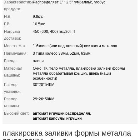
Характеристики
Распределяет 1" ~2,5" гумбалльс, глобус
продукта:
Н.В:
9.8кгс
Г.В:
10.5кгс
Нагрузка
450 (600, 400) пкс/20'ГП
доставки:
Монетк-Мах:
1-6коинс (или подгонянный) все части металла
Примечания:
3 типа колесо 38мм, 52мм, 63мм
Бренд:
олени
Материал
Окно ПК, тело металла, плакировка заливки формы
металла обрабатывая крышку, дверь (наши
машины:
особенности)
Размер
30*20*54КМ
упаковки:
Размер
29*26*50КМ
машины:
автомат игрушки распределяя
Высокий свет:
,
автомат капсулы игрушки
плакировка заливки формы металла