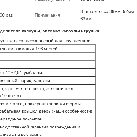
3 типа колесо 38мм, 52мм,
00 раз
Примечания:
63мм
делителя капсулы
,
автомат капсулы игрушки
сулы колеса высокорослый для шоу выставки
и знаки внимания 1~6 частей
т 1" ~2,5" гумбалльс
ивленный шарик, капсулы
т, синь желтого цвета, зеленый цвет
 10 цветах
ело металла, плакировка заливки формы
рабатывая крышку, дверь (наши особенности)
ературное покрытие
 искусственной гарантии повреждения и
анизма на всю жизнь