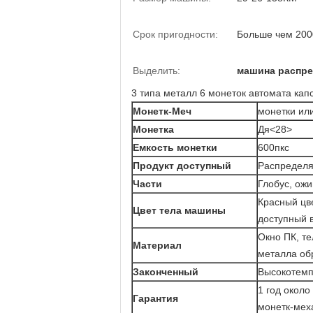
Срок пригодности:
Больше чем 200
Выделить:
машина распре
3 типа металл 6 монеток автомата кап
Монетк-Меч
монетки ил
Монетка
Дя<28>
Емкость монетки
600пкс
Продукт доступный
Распределяе
Части
Глобус, ож
Красный цве
Цвет тела машины
доступный в
Окно ПК, т
Материал
металла об
Законченный
Высокотемп
1 год около
Гарантия
монетк-мех