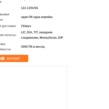
а:
122-125US$
овывая
один ПК одна коробка
и:
 доставки:
15days
L/C, D/A, T/T, западное
ия оплаты:
соединение, MoneyGram, D/P
авка
3000 ПК в месяц
бности:
контакт