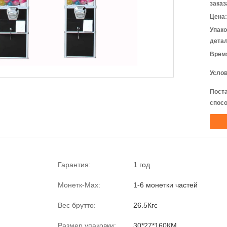
заказ
Цена:
Упак
детал
Время
Услов
Пост
спосо
Гарантия:
1 год
Монетк-Мах:
1-6 монетки частей
Вес брутто:
26.5Кгс
Размер упаковки:
30*27*160КМ