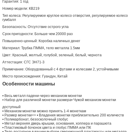
Гарантия: 1 год
Номер модели: КВ219
Тип колеса: Регулируемое круглое колесо отверстия, регулируемое колесо
гумбалл
Безопасность: Отсутствие острого угла
Срок пригодности: Больше чем 20000 раз
Повышенно-ценный: Коробка наличных денег
Материал: Трубка ПММА, тело металла 1.5мм
Цвет: Красный, желтый, голубой, зеленый, белый, чернота
Аттестация: СГС ЭН71-3
Примечание: Оборудованный с 4 футами и колесами 2, устойчивыми
Место происхождения: Гуандун, Китай
Особенности машины
• Весь металл падени-через механизм монетки
• Набор для различной монетки размера• Чужой механизм монетки
доступный
• Механизм монетки можно принять 1-4 монеткам
• Размер монетки<> • Владения монетки приблизительно 200 количеств
• Поликарбонат, безосколочный глобус
• Метал верхняя дверь крышки, основания, хоппера и парашюта
• Пластиковый бочонок цвета и глобус ПММА или ПК
• Тело доступное в вашем выборе сверхмощной пластмассы или металла