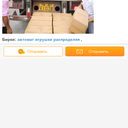
автомат игрушки распределяя
Бирки:
,
автомат капсулы игрушки
,
машина распределителя капсулы
Отправить
Отправить
сообщение
запрос
Получить лучшую цену для
Красочный автомат капсулы,
материал металла ПК автомата
детей
Продолжать
Автомат капсулы
Больше