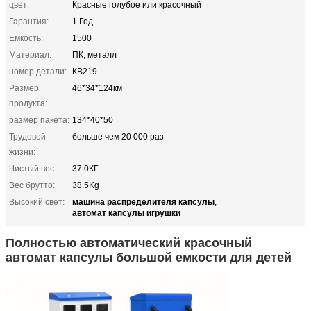
цвет:
Красные голубое или красочный
Гарантия:
1 Год
Емкость:
1500
Материал:
ПК, металл
номер детали:
КВ219
Размер
46*34*124км
продукта:
размер пакета:
134*40*50
Трудовой
больше чем 20 000 раз
жизни:
Чистый вес:
37.0КГ
Вес брутто:
38.5Kg
машина распределителя капсулы
Высокий свет:
,
автомат капсулы игрушки
Полностью автоматический красочный
автомат капсулы большой емкости для детей