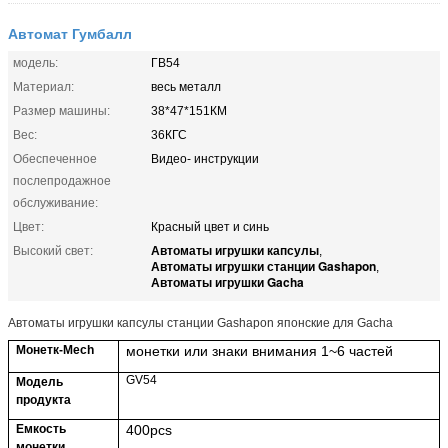
Автомат Гумбалл
модель:
ГВ54
Материал:
весь металл
Размер машины:
38*47*151КМ
Вес:
36КГС
Обеспеченное
Видео- инструкции
послепродажное
обслуживание:
Цвет:
Красный цвет и синь
Автоматы игрушки капсулы
Высокий свет:
,
Автоматы игрушки станции Gashapon
,
Автоматы игрушки Gacha
Автоматы игрушки капсулы станции Gashapon японские для Gacha
Монетк-Mech
монетки или знаки внимания 1~6 частей
GV54
Модель
продукта
Емкость
40
0pcs
монетки