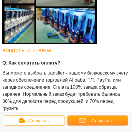
вопросы и ответы
Q: Как оплатить оплату?
Вы можете выбрать transfter к нашему банковскому счету
через обеспечение торговлей Alibaba, T/T, PayPal или
западное соединение. Оплата 100% заказа образца
заранее. Нормальный заказ будет требовать баланса
30% для депозита перед продукцией, и 70% перед
грузить.
Отправить
Отправить
Q: Какие грузя методы вы используете?
Заказ *For небольшой, мы обычно грузим DHL, UPS,
сообщение
запрос