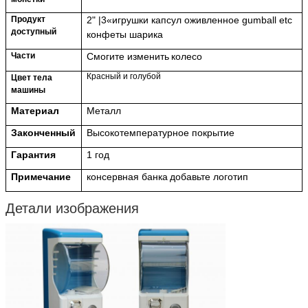
Продукт
2" |
3
«
игрушки капсул
оживленное gumball etc
доступный
конфеты шарика
Части
Смогите изменить
колесо
Красный и голубой
Цвет тела
машины
Материал
Металл
Законченный
Высокотемпературное покрытие
Гарантия
1 год
Примечание
консервная банка
добавьте логотип
Детали изображения