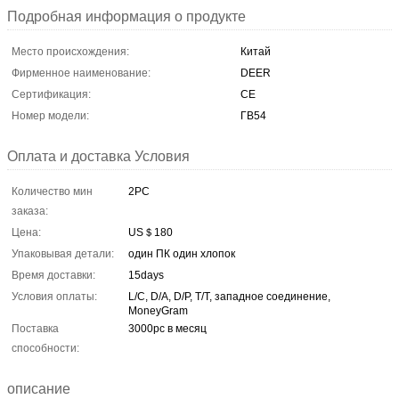
Подробная информация о продукте
Место происхождения:
Китай
Фирменное наименование:
DEER
Сертификация:
CE
Номер модели:
ГВ54
Оплата и доставка Условия
Количество мин
2PC
заказа:
Цена:
US＄180
Упаковывая детали:
один ПК один хлопок
Время доставки:
15days
Условия оплаты:
L/C, D/A, D/P, T/T, западное соединение,
MoneyGram
Поставка
3000pc в месяц
способности:
описание