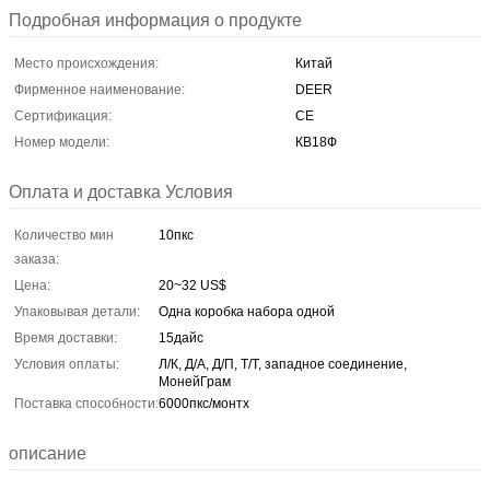
Подробная информация о продукте
Место происхождения:
Китай
Фирменное наименование:
DEER
Сертификация:
CE
Номер модели:
КВ18Ф
Оплата и доставка Условия
Количество мин
10пкс
заказа:
Цена:
20~32 US$
Упаковывая детали:
Одна коробка набора одной
Время доставки:
15дайс
Условия оплаты:
Л/К, Д/А, Д/П, Т/Т, западное соединение,
МонейГрам
Поставка способности:
6000пкс/монтх
описание