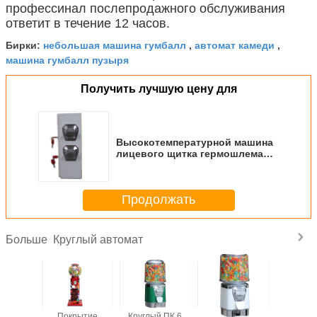
профессинал послепродажного обслуживания
ответит в течение 12 часов.
небольшая машина гумбалл
автомат камеди
Бирки:
,
,
машина гумбалл пузыря
Получить лучшую цену для
Высокотемпературной машина
лицевого щитка гермошлема
покрытия порошка
управляемая монеткой
Продолжать
Круглый автомат
Больше
глый
Покрытие
Круглый ПК 6
ягнит ПК 3.6кгс
1~6 мо