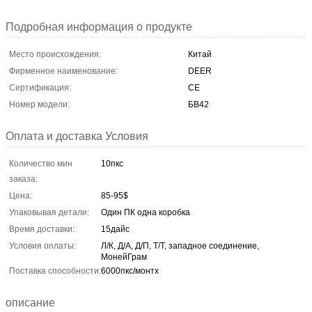
Подробная информация о продукте
Место происхождения:
Китай
Фирменное наименование:
DEER
Сертификация:
CE
Номер модели:
БВ42
Оплата и доставка Условия
Количество мин
10пкс
заказа:
Цена:
85-95$
Упаковывая детали:
Один ПК одна коробка
Время доставки:
15дайс
Условия оплаты:
Л/К, Д/А, Д/П, Т/Т, западное соединение,
МонейГрам
Поставка способности:
6000пкс/монтх
описание