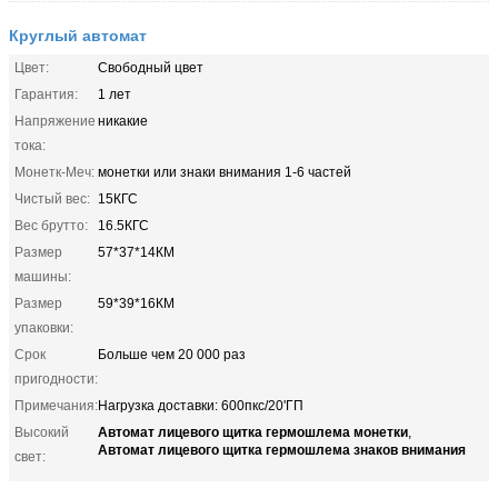
Круглый автомат
Цвет:
Свободный цвет
Гарантия:
1 лет
Напряжение
никакие
тока:
Монетк-Меч:
монетки или знаки внимания 1-6 частей
Чистый вес:
15КГС
Вес брутто:
16.5КГС
Размер
57*37*14КМ
машины:
Размер
59*39*16КМ
упаковки:
Срок
Больше чем 20 000 раз
пригодности:
Примечания:
Нагрузка доставки: 600пкс/20'ГП
Автомат лицевого щитка гермошлема монетки
Высокий
,
Автомат лицевого щитка гермошлема знаков внимания
свет: