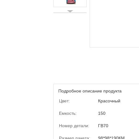
Подробное описание продукта
Цвет:
Красочный
Емкость:
150
Номер детали:
ГВ70
Размер пакета:
98*98*190КМ