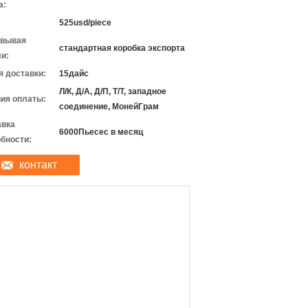
а:
525usd/piece
овывая
стандартная коробка экспорта
и:
 доставки:
15дайс
Л/К, Д/А, Д/П, Т/Т, западное
ия оплаты:
соединение, МонейГрам
авка
6000Пьесес в месяц
бности:
контакт