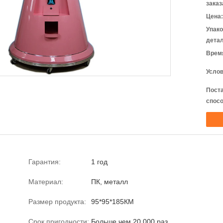
заказ
Цена:
Упак
детал
Время
Услов
Пост
спосо
Гарантия:
1 год
Материал:
ПК, металл
Размер продукта:
95*95*185КМ
Срок пригодности:
Больше чем 20 000 раз