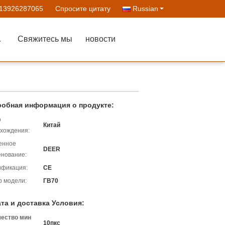
-13926287065
Спросите цитату
Russian
ства
Свяжитесь мы
новости
обная информация о продукте:
о
Китай
хождения:
енное
DEER
нование:
ификация:
CE
 модели:
ГВ70
та и доставка Условия:
чество мин
10пкс