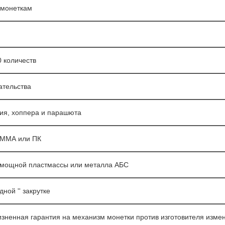
 монеткам
 количеств
ательства
ия, хоппера и парашюта
 ПММА или ПК
хмощной пластмассы или металла АБС
ной '' закрутке
изненная гарантия на механизм монетки против изготовителя изме