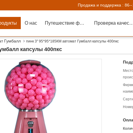
Продажа и поддержка :
86-
родукты
О нас
Путешествие фабрики
Проверка каче
ат Гумбалл
пинк 3" 95*95*185КМ автомат Гумбалл капсулы 400пкс
Гумбалл капсулы 400пкс
Подр
Мест
проис
Фирм
наиме
Серт
Номер
Опла
Коли