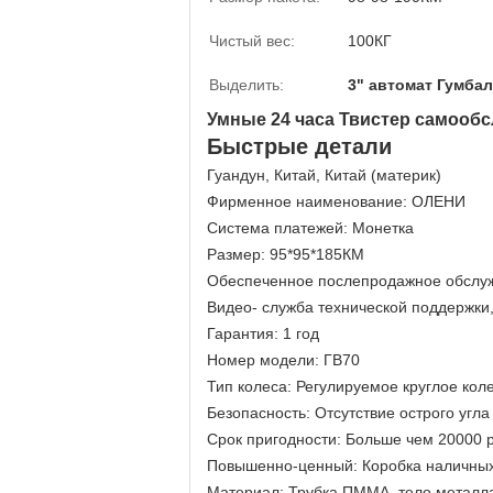
Чистый вес:
100КГ
Выделить:
3" автомат Гумба
Умные 24 часа Твистер самооб
Быстрые детали
Гуандун, Китай, Китай (материк)
Фирменное наименование: ОЛЕНИ
Система платежей: Монетка
Размер: 95*95*185КМ
Обеспеченное послепродажное обслу
Видео- служба технической поддержки
Гарантия: 1 год
Номер модели: ГВ70
Тип колеса: Регулируемое круглое кол
Безопасность: Отсутствие острого угла
Срок пригодности: Больше чем 20000 
Повышенно-ценный: Коробка наличных
Материал: Трубка ПММА, тело металл