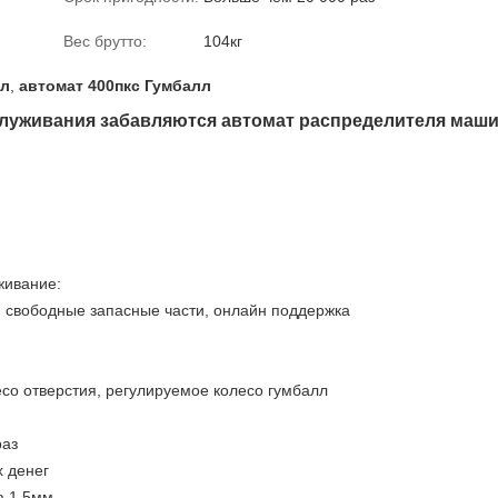
Вес брутто:
104кг
лл
,
автомат 400пкс Гумбалл
служивания забавляются автомат распределителя маш
живание:
, свободные запасные части, онлайн поддержка
есо отверстия, регулируемое колесо гумбалл
раз
 денег
а 1.5мм