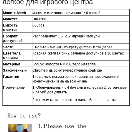
легкое для игрового центра
Монетк-Mech
монетки или знаки внимания 1~6 частей
Монетка
Dia<28>
Емкость
600pcs
монетки
Продукт
Распределяет 1.5~2.5" игрушки капсулы
доступный
Части
Смогите изменить конфету gumball и так далее
Цвет тела
Красная, желтая синь, зеленое доступное в 10 цветах
машины
Материал
Глобус импорта PMMA, тело металла
Законченный
Chrome и высокотемпературное coatinge
Гарантия
1 год около искусственной гарантии повреждения и
монетк-механизма на всю жизнь
Примечание
1.
Оборудованный с 4 футами и колесами 2, устойчивый
и легкий для двигать
2. с телом металлического листа, более прочным