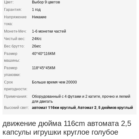
Цвет:
Выбор 9 цветов
Гарантия:
1 год
Напряжение
Никакие
тока:
Монетк-Меч:
1-6 монетки частей
Чистый вес:
24Кгс
Вес брутто:
26кгс
Размер
40*40*116КМ
машины:
Размер
118*45*45КМ
упаковки:
Срок
Больше время чем 20000
пригодности:
Примечания:
Оборудованный с 4 футами и 2 катите, прочно и легкий
для двигать
автомат 116км круглый
Автомат 2
5 дюймов круглый
Высокий свет:
,
,
движение дюйма 116cm автомата 2,5
капсулы игрушки круглое голубое