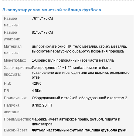
Эксплуатируемая монеткой таблица футбола
Размер
76*47*76КМ
машины:
Размер
81*57*78КМ
упаковки:
Материал
импортируйте окно ПК, тело металла, стойку металла,
высокотемпературную обработку покрытия порошка
машины:
Монетк-Мах:
1-6коинс (или подгонянный) все части металла
Характеристики
Распределяет 1" ~1,4" пинбалл смогите быть
установлено для игры один или два шарика, резервного
продукта:
отве
Н.В:
42Кгс
Г.В:
4.5Кгс
Примечания:
Оборудованный с стойкой, оборудованной с колесом 2
Нагрузка
87пкс/20'ГП
доставки:
Преимущество:
Фабрика имеет авторское право, футбол, пирата и
динозавров
Футбол настольный футбол
таблица футбола руки
Высокий свет:
,