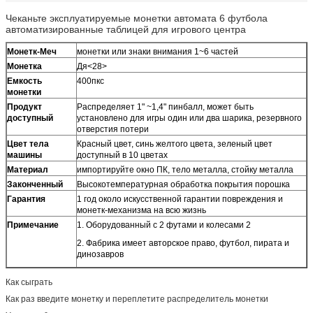
Чеканьте эксплуатируемые монетки автомата 6 футбола
автоматизированные таблицей для игрового центра
Монетк-Меч
монетки или знаки внимания 1~6 частей
Монетка
Дя<28>
Емкость
400пкс
монетки
Продукт
Распределяет 1" ~1,4" пинбалл, может быть
доступный
установлено для игры один или два шарика, резервного
отверстия потери
Цвет тела
Красный цвет, синь желтого цвета, зеленый цвет
машины
доступный в 10 цветах
Материал
импортируйте окно ПК, тело металла, стойку металла
Законченный
Высокотемпературная обработка покрытия порошка
Гарантия
1 год около искусственной гарантии повреждения и
монетк-механизма на всю жизнь
Примечание
1. Оборудованный с 2 футами и колесами 2
2. Фабрика имеет авторское право, футбол, пирата и
динозавров
Как сыграть
Как раз введите монетку и переплетите распределитель монетки