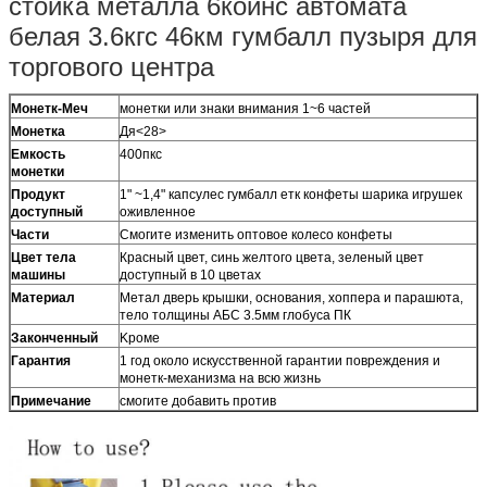
стойка металла 6коинс автомата
белая 3.6кгс 46км гумбалл пузыря для
торгового центра
Монетк-Меч
монетки или знаки внимания 1~6 частей
Монетка
Дя<28>
Емкость
400пкс
монетки
Продукт
1" ~1,4" капсулес гумбалл етк конфеты шарика игрушек
доступный
оживленное
Части
Смогите изменить оптовое колесо конфеты
Цвет тела
Красный цвет, синь желтого цвета, зеленый цвет
машины
доступный в 10 цветах
Материал
Метал дверь крышки, основания, хоппера и парашюта,
тело толщины АБС 3.5мм глобуса ПК
Законченный
Kроме
Гарантия
1 год около искусственной гарантии повреждения и
монетк-механизма на всю жизнь
Примечание
смогите добавить против