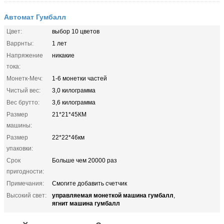
Автомат Гумбалл
Цвет:
выбор 10 цветов
Варрнты:
1 лет
Напряжение
никакие
тока:
Монетк-Меч:
1-6 монетки частей
Чистый вес:
3,0 килограмма
Вес брутто:
3,6 килограмма
Размер
21*21*45КМ
машины:
Размер
22*22*46км
упаковки:
Срок
Больше чем 20000 раз
пригодности:
Примечания:
Смогите добавить счетчик
управляемая монеткой машина гумбалл
Высокий свет:
,
ягнит машина гумбалл