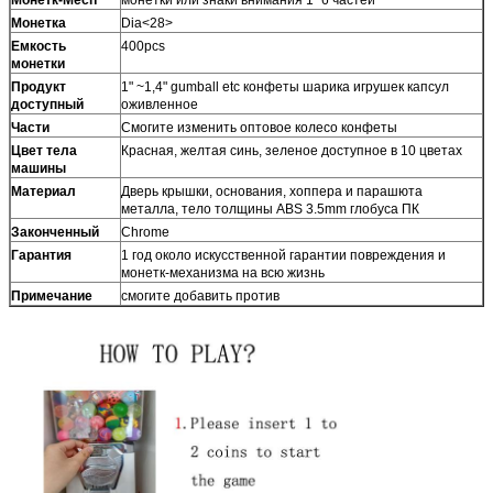
Монетка
Dia<28>
Емкость
400pcs
монетки
Продукт
1" ~1,4" gumball etc конфеты шарика игрушек капсул
доступный
оживленное
Части
Смогите изменить оптовое колесо конфеты
Цвет тела
Красная, желтая синь, зеленое доступное в 10 цветах
машины
Материал
Дверь крышки, основания, хоппера и парашюта
металла, тело толщины ABS 3.5mm глобуса ПК
Законченный
Chrome
Гарантия
1 год около искусственной гарантии повреждения и
монетк-механизма на всю жизнь
Примечание
смогите добавить против