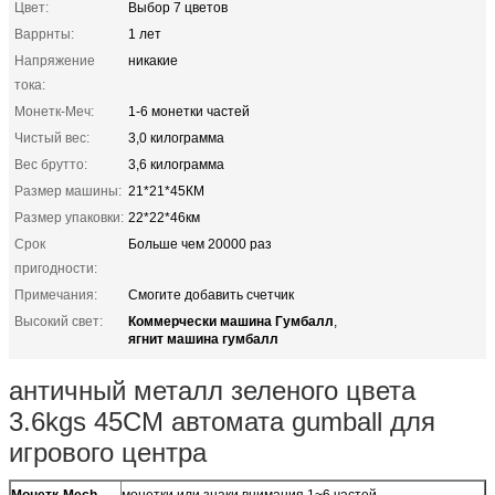
Цвет:
Выбор 7 цветов
Варрнты:
1 лет
Напряжение
никакие
тока:
Монетк-Меч:
1-6 монетки частей
Чистый вес:
3,0 килограмма
Вес брутто:
3,6 килограмма
Размер машины:
21*21*45КМ
Размер упаковки:
22*22*46км
Срок
Больше чем 20000 раз
пригодности:
Примечания:
Смогите добавить счетчик
Коммерчески машина Гумбалл
Высокий свет:
,
ягнит машина гумбалл
античный металл зеленого цвета
3.6kgs 45CM автомата gumball для
игрового центра
Монетк-Mech
монетки или знаки внимания 1~6 частей