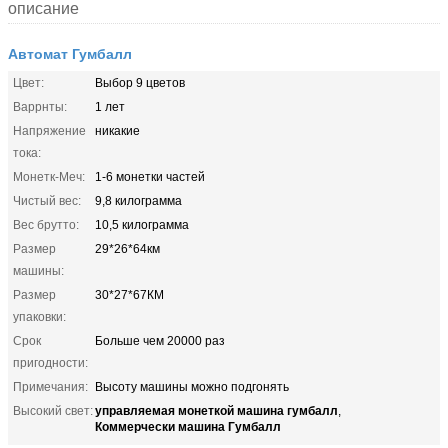
описание
Автомат Гумбалл
Цвет:
Выбор 9 цветов
Варрнты:
1 лет
Напряжение
никакие
тока:
Монетк-Меч:
1-6 монетки частей
Чистый вес:
9,8 килограмма
Вес брутто:
10,5 килограмма
Размер
29*26*64км
машины:
Размер
30*27*67КМ
упаковки:
Срок
Больше чем 20000 раз
пригодности:
Примечания:
Высоту машины можно подгонять
управляемая монеткой машина гумбалл
Высокий свет:
,
Коммерчески машина Гумбалл