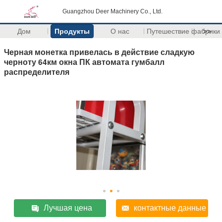
Guangzhou Deer Machinery Co., Ltd.
Дом
Продукты
О нас
Путешествие фабрики
>>
Черная монетка привелась в действие сладкую
черноту 64км окна ПК автомата гумбалл
распределителя
Лучшая цена
контактные данные