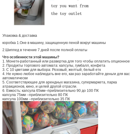
Упаковка & доставка
коробка 1.Оне в машину, защищенную пеной вокруг машины
2.Шиппед в течение 7 дней после полной оплаты
Что особенности этой машины?
1.
Монетк-работанный или развертка для
того чтобы
оплатить опционное
2.
Продукты торгового автомата: капсулы, гумбалл, конфета
3.
С 10 цветами для выбора: Розовый, желтый, белый етк
4.
Не нужно любое наблюдать вне его, как раз заработайте деньги для вас
автоматически
5.
Соответствующее для арендных магазина, супермаркета, парка
атракционов, кино, и целей другой отрасли.
6.
Емкость: капсула 65мм--приблизительно 90 до 100 ПК
капсула 75мм --приблизительно 80 ПК
капсула 100мм --приблизительно 35 ПК