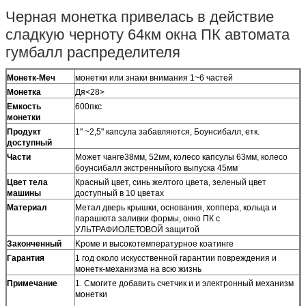
Черная монетка привелась в действие
сладкую черноту 64км окна ПК автомата
гумбалл распределителя
Монетк-Меч
монетки или знаки внимания 1~6 частей
Монетка
Дя<28>
Емкость
600пкс
монетки
Продукт
1" ~2,5" капсула забавляются, Боунсибалл, етк.
доступный
Части
Может чанге38мм, 52мм, колесо капсулы 63мм, колесо
боунсибалл экстренныйого выпуска 45мм
Цвет тела
Красный цвет, синь желтого цвета, зеленый цвет
машины
доступный в 10 цветах
Материал
Метал дверь крышки, основания, хоппера, кольца и
парашюта заливки формы, окно ПК с
УЛЬТРАФИОЛЕТОВОЙ защитой
Законченный
Kроме и высокотемпературное коатинге
Гарантия
1 год около искусственной гарантии повреждения и
монетк-механизма на всю жизнь
Примечание
1. Смогите добавить счетчик и и электронный механизм
монетки