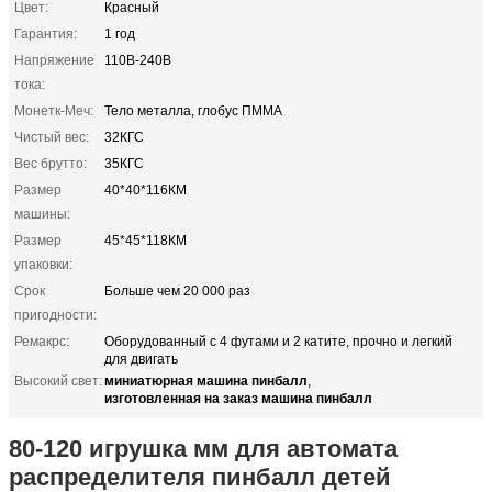
Цвет:
Красный
Гарантия:
1 год
Напряжение
110В-240В
тока:
Монетк-Меч:
Тело металла, глобус ПММА
Чистый вес:
32КГС
Вес брутто:
35КГС
Размер
40*40*116КМ
машины:
Размер
45*45*118КМ
упаковки:
Срок
Больше чем 20 000 раз
пригодности:
Ремакрс:
Оборудованный с 4 футами и 2 катите, прочно и легкий
для двигать
миниатюрная машина пинбалл
Высокий свет:
,
изготовленная на заказ машина пинбалл
80-120 игрушка мм для автомата
распределителя пинбалл детей