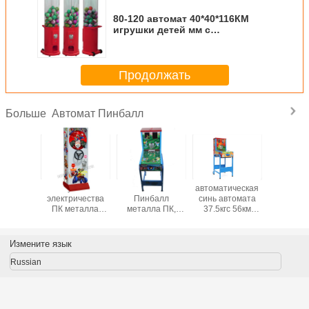
80-120 автомат 40*40*116КМ
игрушки детей мм с
аттестацией КЭ
Продолжать
Автомат Пинбалл
Больше
 чеканят
Музыка
Автомат
автоматическая
Зеле
 главные
электричества
Пинбалл
синь автомата
36*75*
маты
ПК металла
металла ПК,
37.5кгс 56км
работает
феты
машины Gumball
изготовленный
пинбалл
монет. 
й части
торгового центра
на заказ срок
продуктов для
настрои
античная 6
пригодности
развлечений
игру с од
Измените язык
монеток 135cm
машины
двумя ш
Пинбалл
Автома
Russian
длинный
прод
пинбо