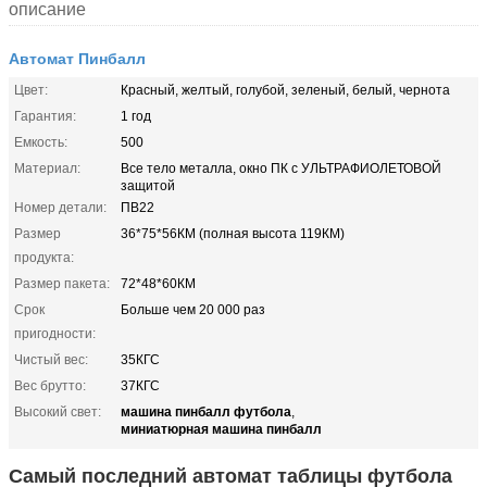
описание
Автомат Пинбалл
Цвет:
Красный, желтый, голубой, зеленый, белый, чернота
Гарантия:
1 год
Емкость:
500
Материал:
Все тело металла, окно ПК с УЛЬТРАФИОЛЕТОВОЙ
защитой
Номер детали:
ПВ22
Размер
36*75*56КМ (полная высота 119КМ)
продукта:
Размер пакета:
72*48*60КМ
Срок
Больше чем 20 000 раз
пригодности:
Чистый вес:
35КГС
Вес брутто:
37КГС
машина пинбалл футбола
Высокий свет:
,
миниатюрная машина пинбалл
Самый последний автомат таблицы футбола