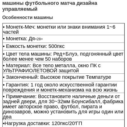
машины футбольного матча дизайна
управляемый
Особенности машины
• Монетк-Меч: монетки или знаки внимания 1~6
частей
• Монетка: Дя
<28>
• Емкость монетки: 500пкс
• Цвет тела машины: Ред+Блуэ, подгонянный цвет
более менее чем 50 наборов
• Материал: Все тело металла, окно ПК с
УЛЬТРАФИОЛЕТОВОЙ защитой
• Законченный: Высокое покрытие Темпатуре
• Гарантия: 1 год около искусственной гарантии
повреждения и монетк-механизма на всю жизнь
• Примечание: Восстановите наличные деньги от
задней двери, для 30~32мм Боунсибалл,
фабрика
имеет авторское право, футбол, пирата и
динозавров, можно установить для игры один или
два
•
Нагрузка доставки: 120пкс/20'ГП