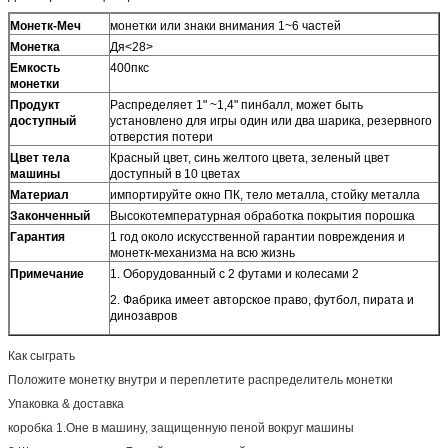
Монетк-Меч
монетки или знаки внимания 1~6 частей
Монетка
Дя<28>
Емкость
400пкс
монетки
Продукт
Распределяет 1" ~1,4" пинбалл, может быть
доступный
установлено для игры один или два шарика, резервного
отверстия потери
Цвет тела
Красный цвет, синь желтого цвета, зеленый цвет
машины
доступный в 10 цветах
Материал
импортируйте окно ПК, тело металла, стойку металла
Законченный
Высокотемпературная обработка покрытия порошка
Гарантия
1 год около искусственной гарантии повреждения и
монетк-механизма на всю жизнь
Примечание
1. Оборудованный с 2 футами и колесами 2
2. Фабрика имеет авторское право, футбол, пирата и
динозавров
Как сыграть
Положите монетку внутри и переплетите распределитель монетки
Упаковка & доставка
коробка 1.Оне в машину, защищенную пеной вокруг машины