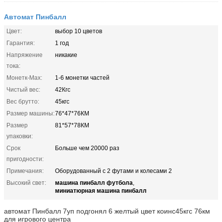
Автомат Пинбалл
Цвет:
выбор 10 цветов
Гарантия:
1 год
Напряжение
никакие
тока:
Монетк-Мах:
1-6 монетки частей
Чистый вес:
42Кгс
Вес брутто:
45кгс
Размер машины:
76*47*76КМ
Размер
81*57*78КМ
упаковки:
Срок
Больше чем 20000 раз
пригодности:
Примечания:
Оборудованный с 2 футами и колесами 2
машина пинбалл футбола
Высокий свет:
,
миниатюрная машина пинбалл
автомат Пинбалл 7уп подгонял 6 желтый цвет коинс45кгс 76км
для игрового центра